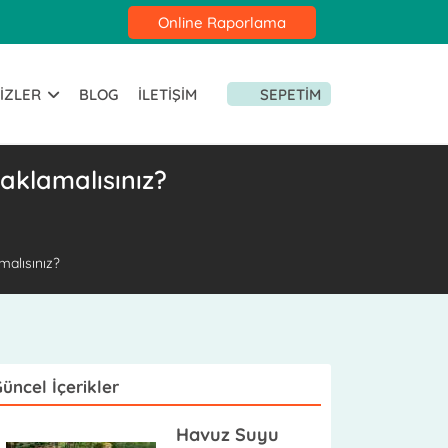
Online Raporlama
IZLER
BLOG
İLETIŞIM
SEPETIM
aklamalısınız?
malısınız?
üncel İçerikler
Havuz Suyu