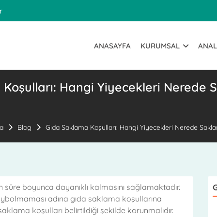
r
ANASAYFA
KURUMSAL
ANAL
Koşulları: Hangi Yiyecekleri Nerede S
a
Blog
Gıda Saklama Koşulları: Hangi Yiyecekleri Nerede Sakla
n süre boyunca dayanıklı kalmasını sağlamaktadır.
G
 kaybolmaması adına gıda saklama koşullarına
klama koşulları belirtildiği şekilde korunmalıdır.