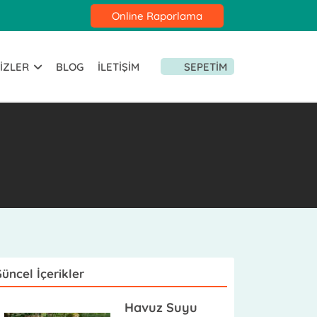
Online Raporlama
IZLER
BLOG
İLETIŞIM
SEPETIM
üncel İçerikler
Havuz Suyu