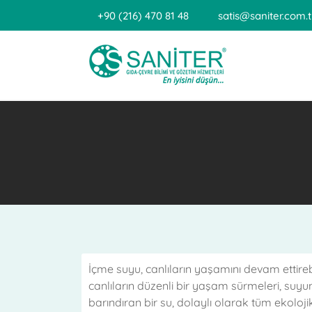
+90 (216) 470 81 48
satis@saniter.com.t
İçme suyu, canlıların yaşamını devam ettireb
canlıların düzenli bir yaşam sürmeleri, suyun
barındıran bir su, dolaylı olarak tüm ekoloj