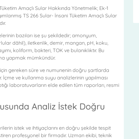
 Tüketim Amaçlı Sular Hakkında Yönetmelik; Ek-1
ımlanmış TS 266 Sular- İnsani Tüketim Amaçlı Sular
ır.
inin bazıları ise şu şekildedir; amonyum,
ular dâhil), iletkenlik, demir, mangan, pH, koku,
sayımı, koliform, bakteri, TOK ve bulanıklıktır. Bu
artma yapmak mümkündür.
 için gereken süre ve numunenin doğru şartlarda
 İçme ve kullanma suyu analizlerinin yapılması
tığı laboratuvarların elde edilen tüm raporları, resmi
nusunda Analiz İstek Doğru
ilerin istek ve ihtiyaçlarını en doğru şekilde tespit
tiren profesyonel bir firmadır. Uzman ekibi, teknik