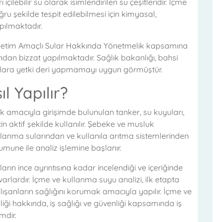
 içilebilir su olarak isimlendirilen su çeşitleridir. İçme
ru şekilde tespit edilebilmesi için kimyasal,
apılmaktadır.
Tüketim Amaçlı Sular Hakkında Yönetmelik kapsamına
ndan bizzat yapılmaktadır. Sağlık bakanlığı, bahsi
lara yetki deri yapmamayı uygun görmüştür.
l Yapılır?
 amacıyla girişimde bulunulan tanker, su kuyuları,
için aktif şekilde kullanılır. Şebeke ve musluk
llanma sularından ve kullanıla arıtma sistemlerinden
umune ile analiz işlemine başlanır.
rın ince ayrıntısına kadar incelendiği ve içeriğinde
arlardır. İçme ve kullanma suyu analizi, ilk etapta
lışanların sağlığını korumak amacıyla yapılır. İçme ve
liği hakkında, iş sağlığı ve güvenliği kapsamında iş
mdir.