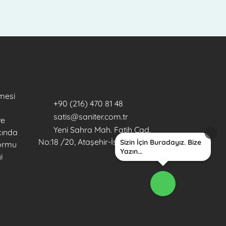
mesi
+90 (216) 470 81 48
satis@saniter.com.tr
ve
Yeni Sahra Mah. Fatih Cad.
kkında
No:18 /20, Ataşehir-İstanbul
Sizin İçin Buradayız. Bize
Formu
Yazın...
i