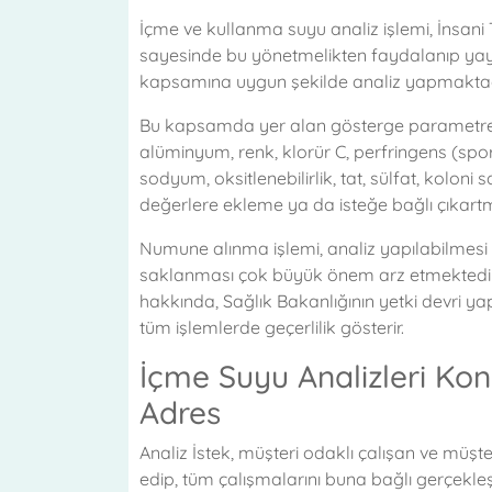
İçme ve kullanma suyu analiz işlemi, İnsani
sayesinde bu yönetmelikten faydalanıp yay
kapsamına uygun şekilde analiz yapmaktad
Bu kapsamda yer alan gösterge parametreler
alüminyum, renk, klorür C, perfringens (sporl
sodyum, oksitlenebilirlik, tat, sülfat, koloni 
değerlere ekleme ya da isteğe bağlı çık
Numune alınma işlemi, analiz yapılabilmesi
saklanması çok büyük önem arz etmektedir.
hakkında, Sağlık Bakanlığının yetki devri yap
tüm işlemlerde geçerlilik gösterir.
İçme Suyu Analizleri Ko
Adres
Analiz İstek, müşteri odaklı çalışan ve müşter
edip, tüm çalışmalarını buna bağlı gerçekleş