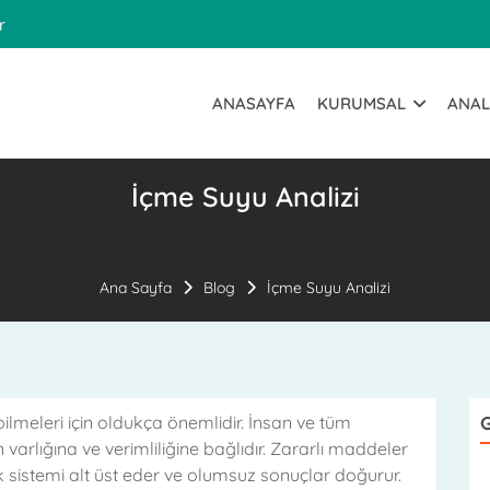
r
ANASAYFA
KURUMSAL
ANAL
İçme Suyu Analizi
Ana Sayfa
Blog
İçme Suyu Analizi
ilmeleri için oldukça önemlidir. İnsan ve tüm
G
 varlığına ve verimliliğine bağlıdır. Zararlı maddeler
ik sistemi alt üst eder ve olumsuz sonuçlar doğurur.