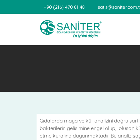
+90 (216) 470 81 48
satis@saniter.com.t
Gıdalarda maya ve küf analizini doğru şar
bakterilerin gelişimine engel olup, oluşan k
etme kuralına dayanmaktadır. Bu analiz saye