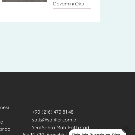
Devamını Oku
mesi
+90 (216) 470 81 48
satis@saniter.com.tr
ve
Yeni Sahra Mah. Fatih Cad.
kkında
No:18 /20, Ataşehir-İstanbul