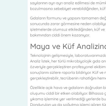
sayılarının ayrı ayrı analiz edilmesi de müm
bozulmasına sebebiyet verebildiğinden, küf 
Gıdaların formunu ve yapısını tamamen değ
sonucunda zarar görmesine neden olabiliyor.
işletmelerde olumsuz etkilediğinden, küf ve 
bakımından ciddi önem kazanıyor.
Maya ve Küf Analizind
Teknolojinin gelişmesiyle, laboratuvarımızd
Analiz İstek, her türlü mikrobiyolojik gıda ana
özveriyle gerçekleştiren profesyonel ekibi
sonuçlarını sizlere raporla bildiriyor. Küf ve
gerçekleştirebilir, tecrübenin rahatlığını hem
Özellikle açık hava ve gıdaların doğrudan bi
oluşumu ciddi bir etken olabiliyor. Bilhassa
yıkama işlemine yer verilmediği yerlerde bu
Dondurulan ya da soğutma işlemi gören tüm