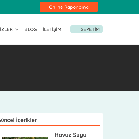
Online Raporlama
IZLER
BLOG
İLETIŞIM
SEPETIM
üncel İçerikler
Havuz Suyu