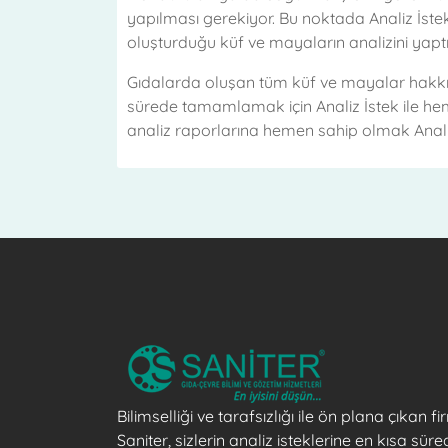
yapılması gerekiyor. Bu noktada Analiz İstek
oluşturduğu küf ve mayaların analizini yaptır
Gıdalarda oluşan tüm küf ve mayalar hakkınd
sürede tamamlamak için Analiz İstek ile hem
analiz raporlarına hemen sahip olmak Analiz 
Bilimselliği ve tarafsızlığı ile ön plana çıkan 
Saniter, sizlerin analiz isteklerine en kısa süre