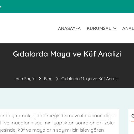
r
ANASAYFA
KURUMSAL
ANAL
Gıdalarda Maya ve Küf Analizi
Ana Sayfa
Blog
Gıdalarda Maya ve Küf Analizi
tlarda yapmak, gıda örneğinde mevcut bulunan diğer
G
üf ve mayaların sayımını yaptıktan sonra onları izole
sinde, küf ve mayaların sayımı için işlev gören