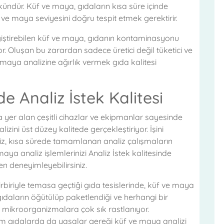
kündür. Küf ve maya, gıdaların kısa süre içinde
ve maya seviyesini doğru tespit etmek gerektirir.
iştirebilen küf ve maya, gıdanın kontaminasyonu
 Oluşan bu zarardan sadece üretici değil tüketici ve
maya analizine ağırlık vermek gıda kalitesi
e Analiz İstek Kalitesi
a yer alan çeşitli cihazlar ve ekipmanlar sayesinde
lizini üst düzey kalitede gerçekleştiriyor. İşini
miz, kısa sürede tamamlanan analiz çalışmaların
 maya analiz işlemlerinizi Analiz İstek kalitesinde
en deneyimleyebilirsiniz.
rbiriyle temasa geçtiği gıda tesislerinde, küf ve maya
 gıdaların öğütülüp paketlendiği ve herhangi bir
 mikroorganizmalara çok sık rastlanıyor.
 gıdalarda da yasalar gereği küf ve maya analizi