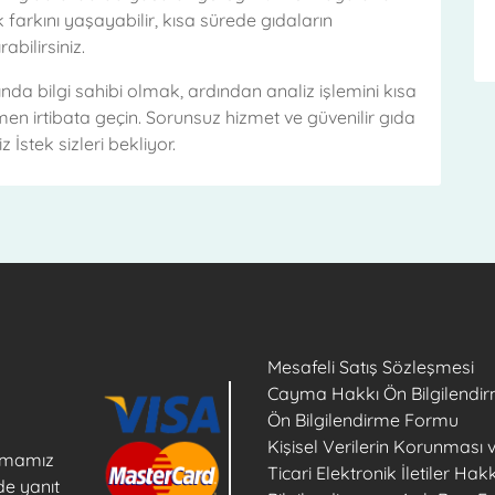
 farkını yaşayabilir, kısa sürede gıdaların
abilirsiniz.
a bilgi sahibi olmak, ardından analiz işlemini kısa
en irtibata geçin. Sorunsuz hizmet ve güvenilir gıda
İstek sizleri bekliyor.
Mesafeli Satış Sözleşmesi
Cayma Hakkı Ön Bilgilendir
Ön Bilgilendirme Formu
Kişisel Verilerin Korunması 
firmamız
Ticari Elektronik İletiler Ha
de yanıt